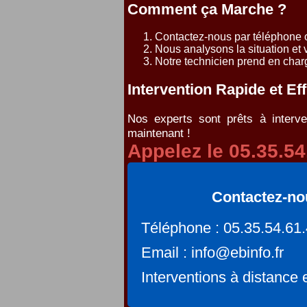
Comment ça Marche ?
Contactez-nous par téléphone ou
Nous analysons la situation et 
Notre technicien prend en char
Intervention Rapide et Ef
Nos experts sont prêts à interv
maintenant !
Appelez le 05.35.54
Contactez-no
Téléphone : 05.35.54.61
Email : info@ebinfo.fr
Interventions à distance 