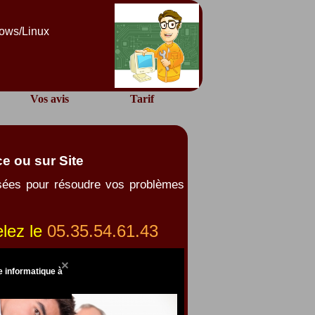
dows/Linux
Vos avis
Tarif
e ou sur Site
isées pour résoudre vos problèmes
lez le
05.35.54.61.43
 informatique à