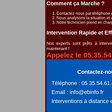
Comment ça Marche ?
Contactez-nous par téléphone ou
Nous analysons la situation et 
Notre technicien prend en char
Intervention Rapide et Ef
Nos experts sont prêts à interv
maintenant !
Appelez le 05.35.54
Contactez-no
Téléphone : 05.35.54.61
Email : info@ebinfo.fr
Interventions à distance 