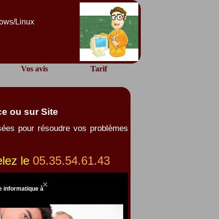
dows/Linux
Vos avis
Tarif
e ou sur Site
isées pour résoudre vos problèmes
lez le
05.35.54.61.43
 informatique à